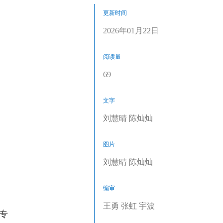
更新时间
2026年01月22日
阅读量
69
文字
刘慧晴 陈灿灿
图片
刘慧晴 陈灿灿
编审
王勇 张虹 宇波
专