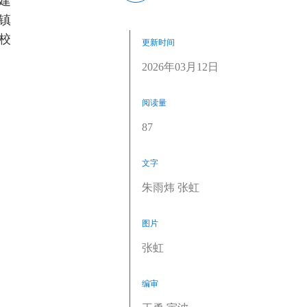
建
镇
校
更新时间
2026年03月12日
阅读量
87
文字
朱雨炜 张虹
图片
张虹
编审