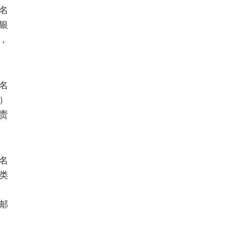
排名
银
），
排名
）
责
排名
类
子邮