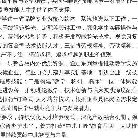
践平台与教学场景，共同构建起“技能培养—标准评价—
素质技能人才提供了体系支撑。
光学这一省品牌专业为核心载体，系统推进以下工作：一
点围绕眼镜验光、定配等关键工种，强化学生实际操作与
化、高端化转型趋势，积极开发智能验光技术、视觉康复
要的复合型技术技能人才；三是将劳模精神、劳动精神、
立严谨专注、精益求精、追求卓越的职业价值观。
进一步整合校内外优质资源，通过系列举措推动教学实施
眼镜企业、行业协会共建共享实训基地，引进企业一线技
锤炼技能；二是构建“教学—科研—临床”三位一体赋能
先进设备，推动理论教学、技术创新与临床实践深度融合
推行“订单式”人才培养模式，根据企业具体岗位需求定
，显著增强学生就业竞争力与发展潜力。
设要求，持续优化人才培养模式，深化产教融合机制，强
综合办学水平，着力打造“中北工匠”教育品牌，为助推
发展持续贡献中北智慧与力量。