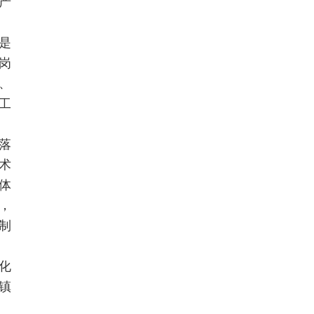
产
是
岗
、
工
落
术
体
，
制
化
镇